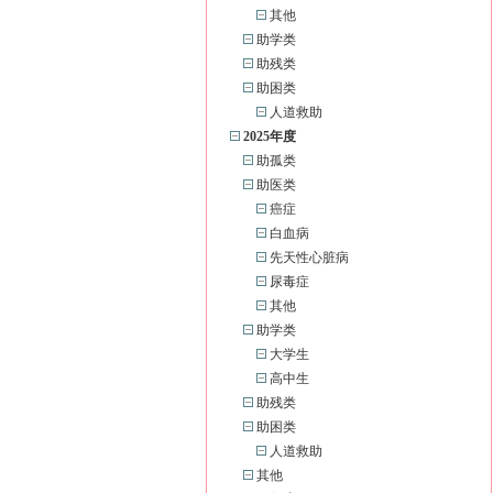
其他
助学类
助残类
助困类
人道救助
2025年度
助孤类
助医类
癌症
白血病
先天性心脏病
尿毒症
其他
助学类
大学生
高中生
助残类
助困类
人道救助
其他