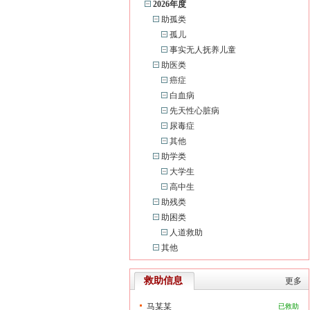
2026年度
助孤类
孤儿
事实无人抚养儿童
助医类
癌症
白血病
先天性心脏病
尿毒症
其他
助学类
大学生
高中生
助残类
助困类
人道救助
其他
救助信息
更多
马某某
已救助