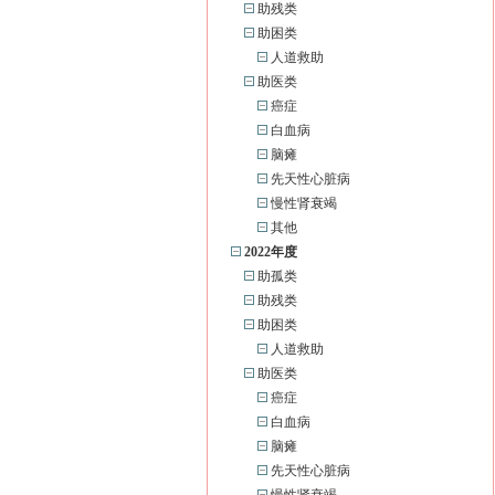
助残类
助困类
人道救助
助医类
癌症
白血病
脑瘫
先天性心脏病
慢性肾衰竭
其他
2022年度
助孤类
助残类
助困类
人道救助
助医类
癌症
白血病
脑瘫
先天性心脏病