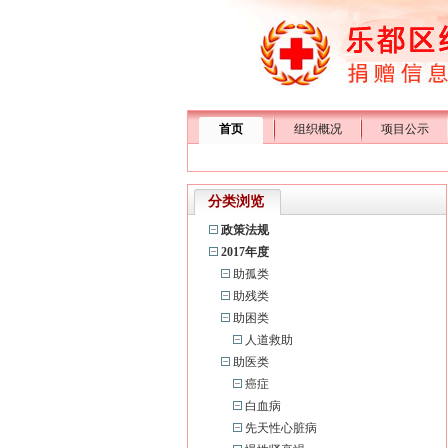
首页
组织概况
项目公示
分类浏览
政策法规
2017年度
助孤类
助残类
助困类
人道救助
助医类
癌症
白血病
先天性心脏病