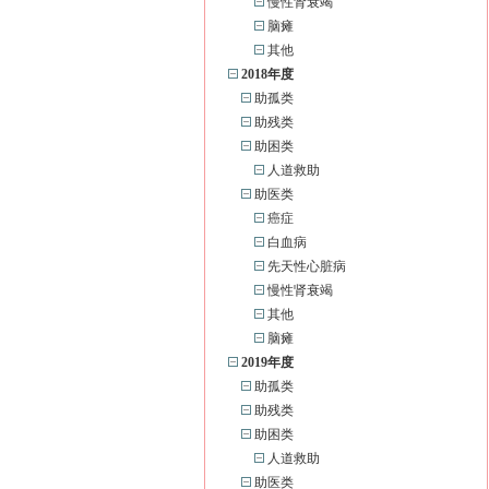
慢性肾衰竭
脑瘫
其他
2018年度
助孤类
助残类
助困类
人道救助
助医类
癌症
白血病
先天性心脏病
慢性肾衰竭
其他
脑瘫
2019年度
助孤类
助残类
助困类
人道救助
助医类