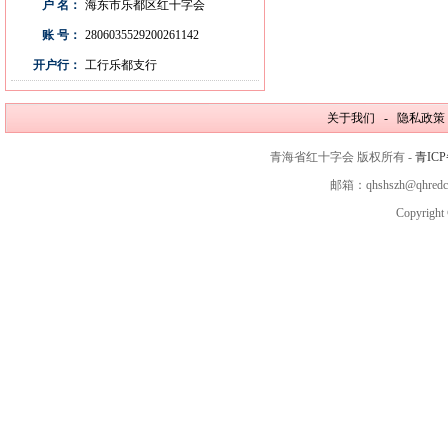
户 名：
海东市乐都区红十字会
账 号：
2806035529200261142
开户行：
工行乐都支行
关于我们 - 隐私政策
青海省红十字会 版权所有 -
青ICP
邮箱：qhshszh@qhred
Copyright