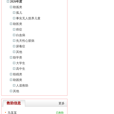
2026年度
助孤类
孤儿
事实无人抚养儿童
助医类
癌症
白血病
先天性心脏病
尿毒症
其他
助学类
大学生
高中生
助残类
助困类
人道救助
其他
救助信息
更多
马某某
已救助