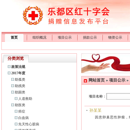
首页
组织概况
项目公示
捐款公示
物资公示
分类浏览
政策法规
2017年度
助孤类
网站首页
»
项目公示
»
助残类
助困类
项目名称：
人道救助
助医类
孙某某
癌症
因患卵巢恶性肿瘤，
白血病
先天性心脏病