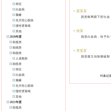
癌症
白血病
梁某某
脑瘫
因患蛛网膜下腔出血
先天性心脏病
慢性肾衰竭
侯某
其他
2020年度
因患白血病，给予红
助孤类
助残类
李某某
助困类
因患腹主动脉瘤破裂
人道救助
助医类
癌症
白血病
95
条记录
脑瘫
先天性心脏病
慢性肾衰竭
其他
2021年度
助孤类