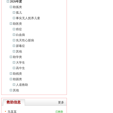
2026年度
助孤类
孤儿
事实无人抚养儿童
助医类
癌症
白血病
先天性心脏病
尿毒症
其他
助学类
大学生
高中生
助残类
助困类
人道救助
其他
救助信息
更多
马某某
已救助