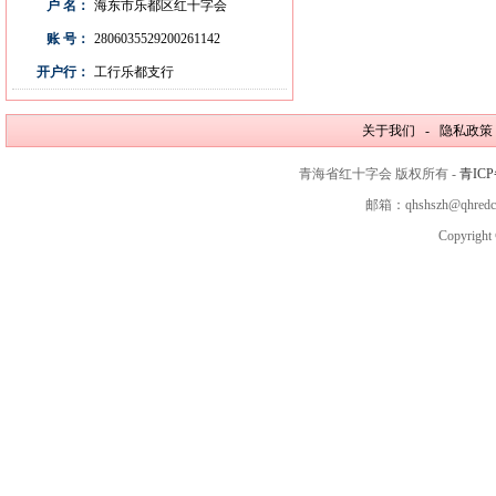
户 名：
海东市乐都区红十字会
账 号：
2806035529200261142
开户行：
工行乐都支行
关于我们 - 隐私政策
青海省红十字会 版权所有 -
青ICP
邮箱：qhshszh@qhred
Copyright