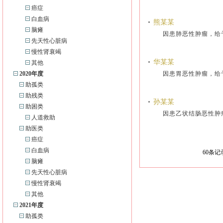
癌症
白血病
熊某某
脑瘫
因患肺恶性肿瘤，给
先天性心脏病
慢性肾衰竭
华某某
其他
2020年度
因患胃恶性肿瘤，给
助孤类
助残类
孙某某
助困类
因患乙状结肠恶性肿
人道救助
助医类
癌症
白血病
60
条记
脑瘫
先天性心脏病
慢性肾衰竭
其他
2021年度
助孤类