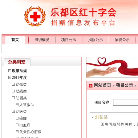
首页
组织概况
项目公示
捐款公示
物资公示
分类浏览
政策法规
2017年度
助孤类
网站首页
»
项目公示
»
助残类
助困类
项目名称：
人道救助
助医类
刘某某
癌症
因患乳腺恶性肿瘤，
白血病
先天性心脏病