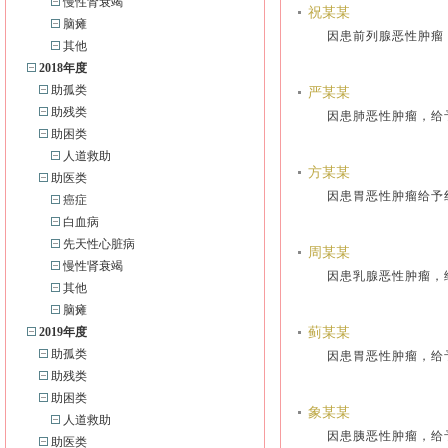
慢性肾衰竭
祝某某
脑瘫
因患前列腺恶性肿瘤
其他
2018年度
助孤类
严某某
助残类
因患肺恶性肿瘤，给
助困类
人道救助
方某某
助医类
因患胃恶性肿瘤给予
癌症
白血病
先天性心脏病
周某某
慢性肾衰竭
因患乳腺恶性肿瘤，
其他
脑瘫
2019年度
蓟某某
助孤类
因患胃恶性肿瘤，给
助残类
助困类
象某某
人道救助
因患胰恶性肿瘤，给
助医类