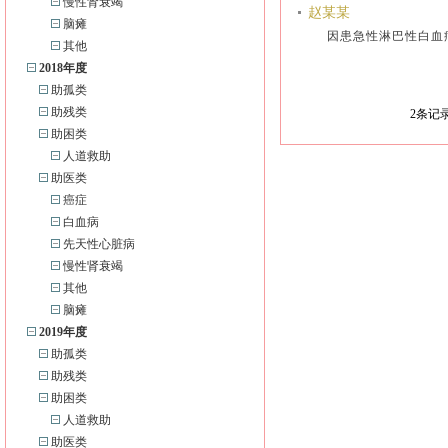
慢性肾衰竭
赵某某
脑瘫
因患急性淋巴性白血
其他
2018年度
助孤类
助残类
2
条记录
助困类
人道救助
助医类
癌症
白血病
先天性心脏病
慢性肾衰竭
其他
脑瘫
2019年度
助孤类
助残类
助困类
人道救助
助医类