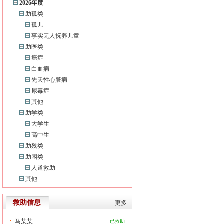
2026年度
助孤类
孤儿
事实无人抚养儿童
助医类
癌症
白血病
先天性心脏病
尿毒症
其他
助学类
大学生
高中生
助残类
助困类
人道救助
其他
救助信息
更多
马某某
已救助