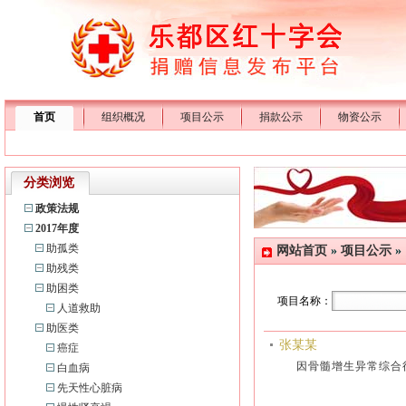
首页
组织概况
项目公示
捐款公示
物资公示
分类浏览
政策法规
2017年度
助孤类
网站首页
»
项目公示
»
助残类
助困类
项目名称：
人道救助
助医类
张某某
癌症
因骨髓增生异常综合
白血病
先天性心脏病