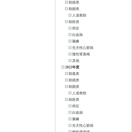
助残类
助困类
人道救助
助医类
癌症
白血病
脑瘫
先天性心脏病
慢性肾衰竭
其他
2022年度
助孤类
助残类
助困类
人道救助
助医类
癌症
白血病
脑瘫
先天性心脏病