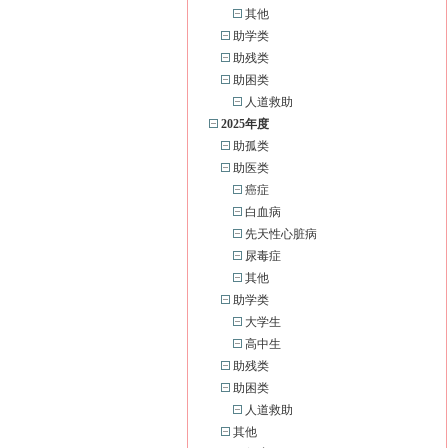
其他
助学类
助残类
助困类
人道救助
2025年度
助孤类
助医类
癌症
白血病
先天性心脏病
尿毒症
其他
助学类
大学生
高中生
助残类
助困类
人道救助
其他