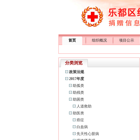
首页
组织概况
项目公示
分类浏览
政策法规
2017年度
助孤类
助残类
助困类
人道救助
助医类
癌症
白血病
先天性心脏病